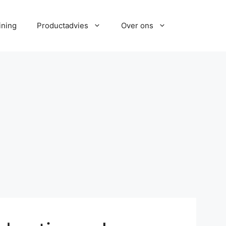
ining
Productadvies
Over ons