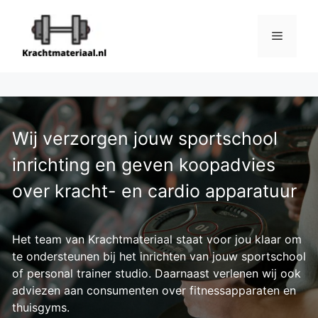
Ga
naar
Menu
de
inhoud
Wij verzorgen jouw sportschool
inrichting en geven koopadvies
over kracht- en cardio apparatuur
Het team van Krachtmateriaal staat voor jou klaar om
te ondersteunen bij het inrichten van jouw sportschool
of personal trainer studio. Daarnaast verlenen wij ook
adviezen aan consumenten over fitnessapparaten en
thuisgyms.