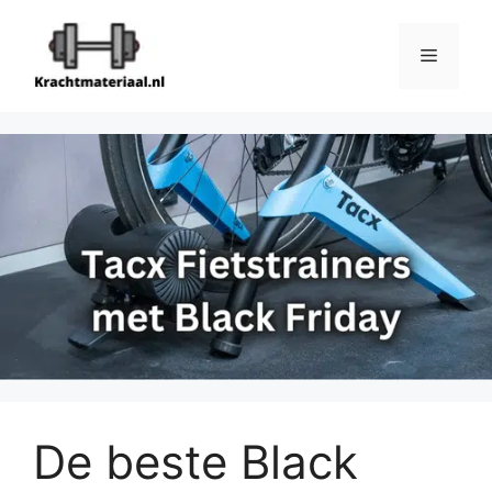
Ga
naar
Menu
de
inhoud
De beste Black