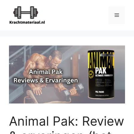
Ga
naar
Menu
de
inhoud
Animal Pak: Review