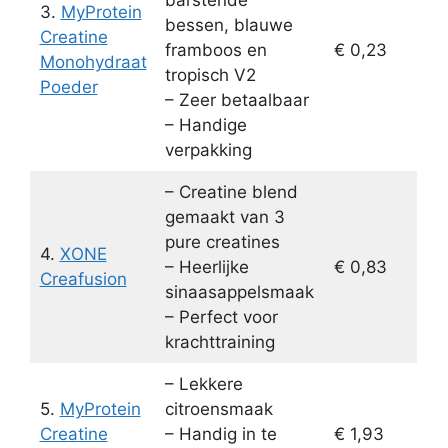
barstende
3.
MyProtein
bessen, blauwe
Creatine
framboos en
€ 0,23
Monohydraat
tropisch V2
Poeder
– Zeer betaalbaar
– Handige
verpakking
– Creatine blend
gemaakt van 3
pure creatines
4.
XONE
– Heerlijke
€ 0,83
Creafusion
sinaasappelsmaak
– Perfect voor
krachttraining
– Lekkere
5.
MyProtein
citroensmaak
Creatine
– Handig in te
€ 1,93