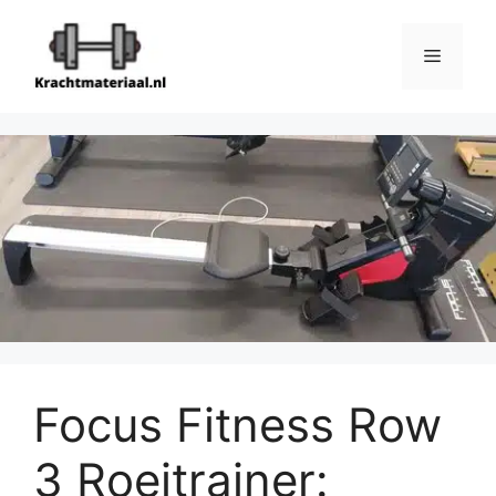
Ga
naar
Menu
de
inhoud
Focus Fitness Row
3 Roeitrainer: