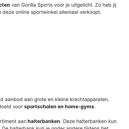
cten
van Gorilla Sports voor je uitgelicht. Zo heb jij
 deze online sportwinkel allemaal verkoopt.
eid aanbod aan grote en kleine krachtapparaten.
doeld voor
sportscholen en home-gyms
.
ortiment aan
halterbanken
. Deze halterbanken kun
. De halterbank kun je onder andere tijdens het