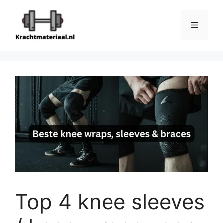
Ga
naar
Menu
de
inhoud
Top 4 knee sleeves