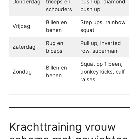
Donderdag
triceps en
push up, diamond
schouders
push up
Billen en
Step ups, rainbow
Vrijdag
benen
squat
Rug en
Pull up, inverted
Zaterdag
biceps
row, superman
Squat op 1 been,
Billen en
Zondag
donkey kicks, calf
benen
raises
Krachttraining vrouw