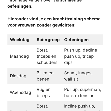
informatie vinden over
verschillende
oefeningen
.
Hieronder vind je een krachttraining schema
voor vrouwen zonder gewichten:
Weekdag
Spiergroep
Oefeningen
Borst,
Push up, decline
Maandag
triceps en
push up, tricep
schouders
dips
Billen en
Squat, lunges,
Dinsdag
benen
wall sit
Rug en
Pull up, superman,
Woensdag
biceps
back extension
Borst,
Incline push up,