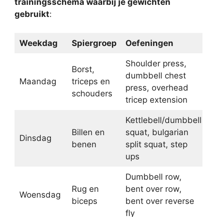
trainingsschema waarbij je gewichten
gebruikt
:
Weekdag
Spiergroep
Oefeningen
Shoulder press,
Borst,
dumbbell chest
Maandag
triceps en
press, overhead
schouders
tricep extension
Kettlebell/dumbbell
Billen en
squat, bulgarian
Dinsdag
benen
split squat, step
ups
Dumbbell row,
Rug en
bent over row,
Woensdag
biceps
bent over reverse
fly