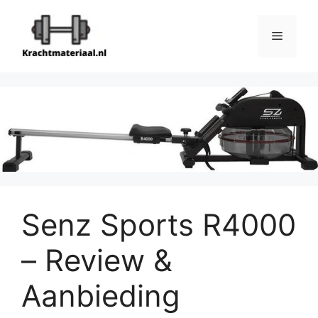
Ga
naar
Menu
de
inhoud
Senz Sports R4000
– Review &
Aanbieding