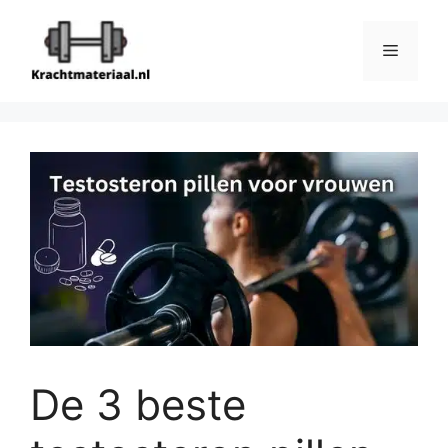
Ga
naar
Menu
de
inhoud
De 3 beste