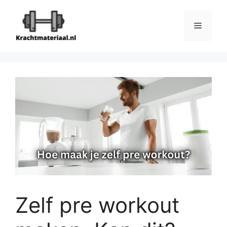
Ga
naar
Menu
de
inhoud
Zelf pre workout