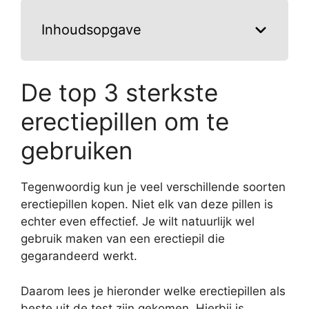
Inhoudsopgave
De top 3 sterkste
erectiepillen om te
gebruiken
Tegenwoordig kun je veel verschillende soorten
erectiepillen kopen. Niet elk van deze pillen is
echter even effectief. Je wilt natuurlijk wel
gebruik maken van een erectiepil die
gegarandeerd werkt.
Daarom lees je hieronder welke erectiepillen als
beste uit de test zijn gekomen. Hierbij is