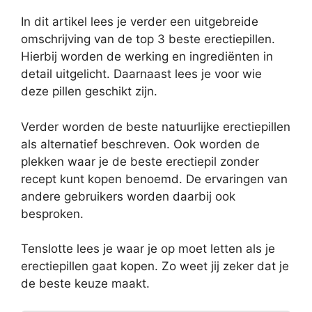
In dit artikel lees je verder een uitgebreide
omschrijving van de top 3 beste erectiepillen.
Hierbij worden de werking en ingrediënten in
detail uitgelicht. Daarnaast lees je voor wie
deze pillen geschikt zijn.
Verder worden de beste natuurlijke erectiepillen
als alternatief beschreven. Ook worden de
plekken waar je de beste erectiepil zonder
recept kunt kopen benoemd. De ervaringen van
andere gebruikers worden daarbij ook
besproken.
Tenslotte lees je waar je op moet letten als je
erectiepillen gaat kopen. Zo weet jij zeker dat je
de beste keuze maakt.