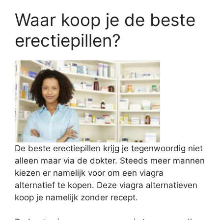
Waar koop je de beste
erectiepillen?
De beste erectiepillen krijg je tegenwoordig niet
alleen maar via de dokter. Steeds meer mannen
kiezen er namelijk voor om een viagra
alternatief te kopen. Deze viagra alternatieven
koop je namelijk zonder recept.