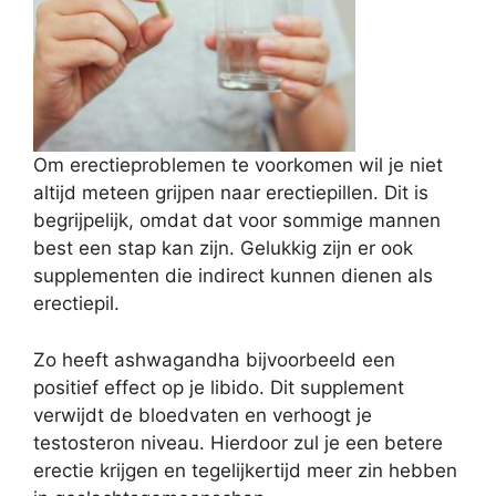
Om erectieproblemen te voorkomen wil je niet
altijd meteen grijpen naar erectiepillen. Dit is
begrijpelijk, omdat dat voor sommige mannen
best een stap kan zijn. Gelukkig zijn er ook
supplementen die indirect kunnen dienen als
erectiepil.
Zo heeft ashwagandha bijvoorbeeld een
positief effect op je libido. Dit supplement
verwijdt de bloedvaten en verhoogt je
testosteron niveau. Hierdoor zul je een betere
erectie krijgen en tegelijkertijd meer zin hebben