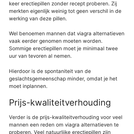
keer erectiepillen zonder recept proberen. Zij
merkten eigenlijk weinig tot geen verschil in de
werking van deze pillen.
Wel benoemen mannen dat viagra alternatieven
vaak eerder genomen moeten worden.
Sommige erectiepillen moet je minimaal twee
uur van tevoren al nemen.
Hierdoor is de spontaniteit van de
geslachtsgemeenschap minder, omdat je het
moet inplannen.
Prijs-kwaliteitverhouding
Verder is de prijs-kwaliteitverhouding voor veel
mannen een reden om viagra alternatieven te
proberen. Veel natuurlijke erectiepillen zijn