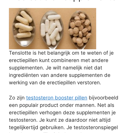
Tenslotte is het belangrijk om te weten of je
erectiepillen kunt combineren met andere
supplementen. Je wilt namelijk niet dat
ingrediënten van andere supplementen de
werking van de erectiepillen verstoren.
Zo zijn
testosteron booster pillen
bijvoorbeeld
een populair product onder mannen. Net als
erectiepillen verhogen deze supplementen je
testosteron. Je kunt ze daardoor niet altijd
tegelijkertijd gebruiken. Je testosteronspiegel