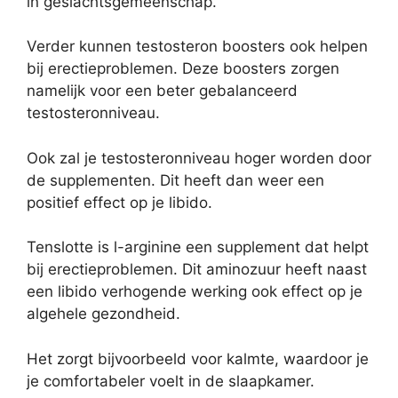
in geslachtsgemeenschap.
Verder kunnen testosteron boosters ook helpen
bij erectieproblemen. Deze boosters zorgen
namelijk voor een beter gebalanceerd
testosteronniveau.
Ook zal je testosteronniveau hoger worden door
de supplementen. Dit heeft dan weer een
positief effect op je libido.
Tenslotte is l-arginine een supplement dat helpt
bij erectieproblemen. Dit aminozuur heeft naast
een libido verhogende werking ook effect op je
algehele gezondheid.
Het zorgt bijvoorbeeld voor kalmte, waardoor je
je comfortabeler voelt in de slaapkamer.