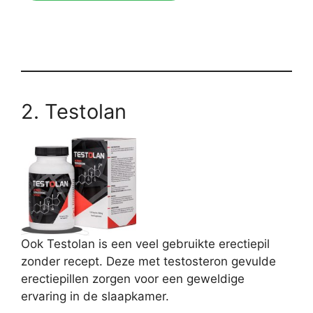
2. Testolan
Ook Testolan is een veel gebruikte erectiepil
zonder recept. Deze met testosteron gevulde
erectiepillen zorgen voor een geweldige
ervaring in de slaapkamer.