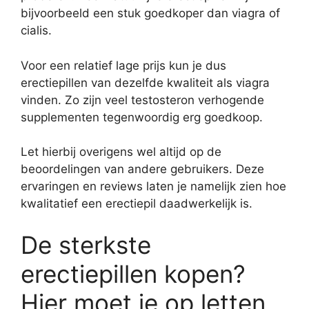
bijvoorbeeld een stuk goedkoper dan viagra of
cialis.
Voor een relatief lage prijs kun je dus
erectiepillen van dezelfde kwaliteit als viagra
vinden. Zo zijn veel testosteron verhogende
supplementen tegenwoordig erg goedkoop.
Let hierbij overigens wel altijd op de
beoordelingen van andere gebruikers. Deze
ervaringen en reviews laten je namelijk zien hoe
kwalitatief een erectiepil daadwerkelijk is.
De sterkste
erectiepillen kopen?
Hier moet je op letten