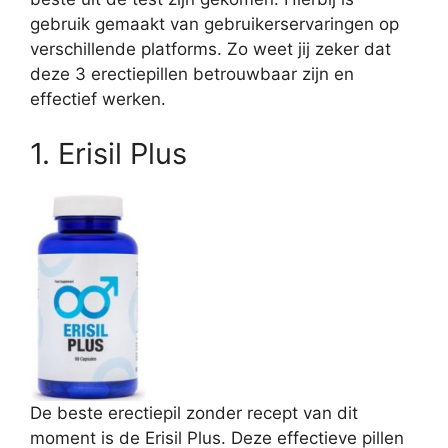
gebruik gemaakt van gebruikerservaringen op
verschillende platforms. Zo weet jij zeker dat
deze 3 erectiepillen betrouwbaar zijn en
effectief werken.
1. Erisil Plus
De beste erectiepil zonder recept van dit
moment is de Erisil Plus. Deze effectieve pillen