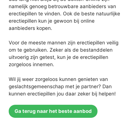
namelijk genoeg betrouwbare aanbieders van
erectiepillen te vinden. Ook de beste natuurlijke
erectiepillen kun je gewoon bij online
aanbieders kopen.
Voor de meeste mannen zijn erectiepillen veilig
om te gebruiken. Zeker als de bestanddelen
uitvoerig zijn getest, kun je de erectiepillen
zorgeloos innemen.
Wil jij weer zorgeloos kunnen genieten van
geslachtsgemeenschap met je partner? Dan
kunnen erectiepillen jou daar zeker bij helpen!
Ga terug naar het beste aanbod