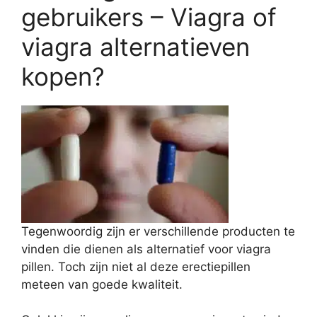
gebruikers – Viagra of
viagra alternatieven
kopen?
Tegenwoordig zijn er verschillende producten te
vinden die dienen als alternatief voor viagra
pillen. Toch zijn niet al deze erectiepillen
meteen van goede kwaliteit.