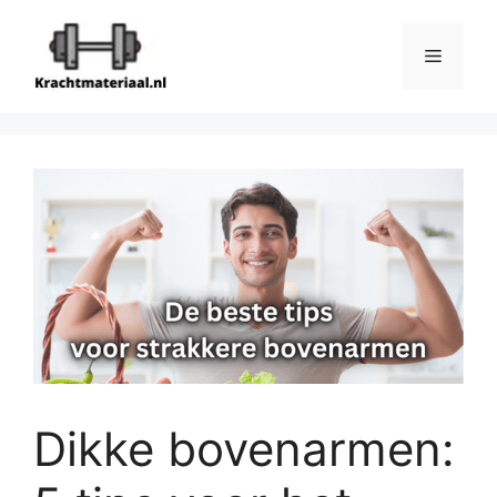
Ga
naar
Menu
de
inhoud
Dikke bovenarmen: