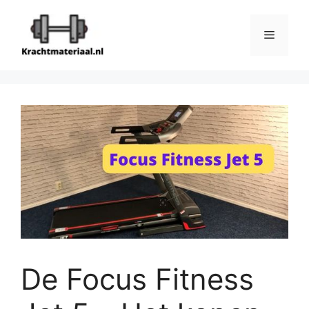
Ga
naar
Menu
de
inhoud
De Focus Fitness