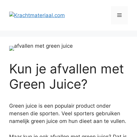
Ga
naar
Menu
de
inhoud
Kun je afvallen met
Green Juice?
Green juice is een populair product onder
mensen die sporten. Veel sporters gebruiken
namelijk green juice om hun dieet aan te vullen.
Maar kun je ook afvallen met green juice? Dat is