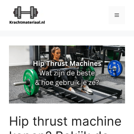
Ga
naar
Menu
de
inhoud
Hip thrust machine