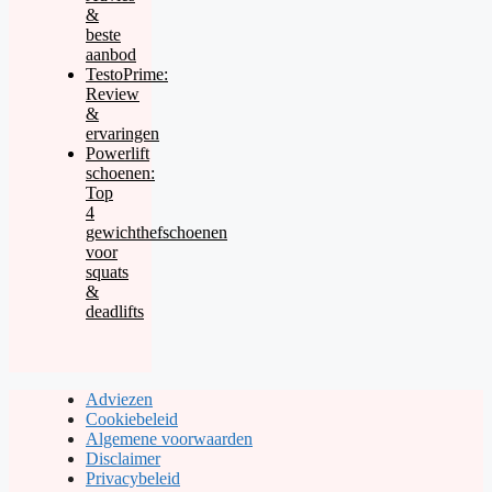
&
beste
aanbod
TestoPrime:
Review
&
ervaringen
Powerlift
schoenen:
Top
4
gewichthefschoenen
voor
squats
&
deadlifts
Adviezen
Cookiebeleid
Algemene voorwaarden
Disclaimer
Privacybeleid