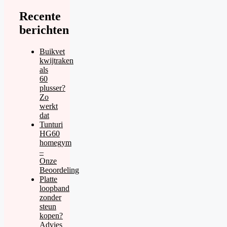
Recente
berichten
Buikvet
kwijtraken
als
60
plusser?
Zo
werkt
dat
Tunturi
HG60
homegym
–
Onze
Beoordeling
Platte
loopband
zonder
steun
kopen?
Advies