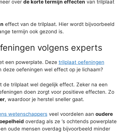
 meer over
de korte termijn effecten
van trilplaat
jn
effect van de trilplaat. Hier wordt bijvoorbeeld
ange termijn ook gezond is.
oefeningen volgens experts
t een powerplate. Deze
trilplaat oefeningen
 deze oefeningen wel effect op je lichaam?
e trilplaat wel degelijk effect. Zeker na een
feningen doen zorgt voor positieve effecten. Zo
er
, waardoor je herstel sneller gaat.
ens wetenschappers
veel voordelen aan
oudere
oepelheid
overdag als ze ‘s ochtends powerplate
en oude mensen overdag bijvoorbeeld minder