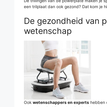
De trillingen van de powerplate maken je s
een trilplaat dan ook gezond? Dat kom je h
De gezondheid van p
wetenschap
Ook
wetenschappers en experts
hebben o