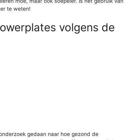
pieren moe, maar ook soepeler. Is het gebruik van
ier te weten!
owerplates volgens de
nderzoek gedaan naar hoe gezond de