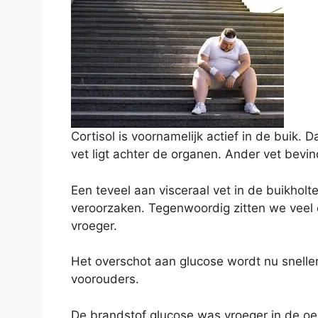
Cortisol is voornamelijk actief in de buik.
vet ligt achter de organen. Ander vet bevi
Een teveel aan visceraal vet in de buikholt
veroorzaken. Tegenwoordig zitten we veel
vroeger.
Het overschot aan glucose wordt nu sneller
voorouders.
De brandstof glucose was vroeger in de oe