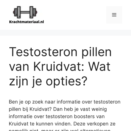
Ga
naar
Menu
de
inhoud
Testosteron pillen
van Kruidvat: Wat
zijn je opties?
Ben je op zoek naar informatie over testosteron
pillen bij Kruidvat? Dan heb je vast weinig
informatie over testosteron boosters van
Kruidvat te kunnen vinden. Deze verkopen ze
namelijk niet, maar er zijn wel alternatieven.