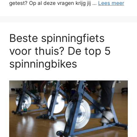
getest? Op al deze vragen krijg jij …
Lees meer
Beste spinningfiets
voor thuis? De top 5
spinningbikes