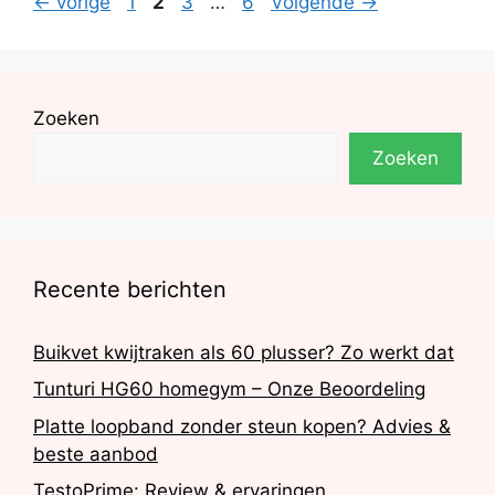
Berichtnavigatie
Pagina
Pagina
Pagina
Pagina
←
vorige
1
2
3
…
6
Volgende
→
Zoeken
Zoeken
Recente berichten
Buikvet kwijtraken als 60 plusser? Zo werkt dat
Tunturi HG60 homegym – Onze Beoordeling
Platte loopband zonder steun kopen? Advies &
beste aanbod
TestoPrime: Review & ervaringen