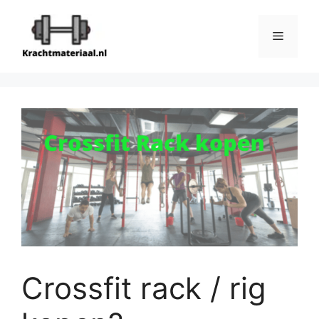
Ga
naar
Menu
de
inhoud
Crossfit rack / rig