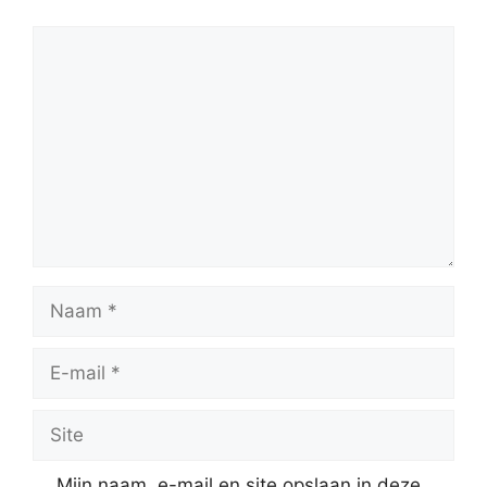
Reactie
Naam
E-
mail
Site
Mijn naam, e-mail en site opslaan in deze